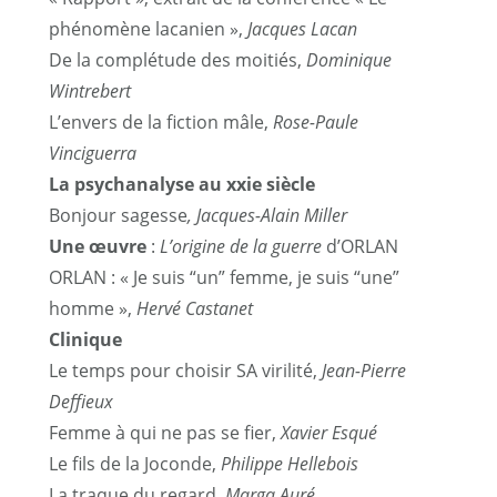
phénomène lacanien »,
Jacques Lacan
De la complétude des moitiés,
Dominique
Wintrebert
L’envers de la fiction mâle,
Rose-Paule
Vinciguerra
La psychanalyse au xxie siècle
Bonjour sagesse
, Jacques-Alain Miller
Une œuvre
:
L’origine de la guerre
d’ORLAN
ORLAN : « Je suis “un” femme, je suis “une”
homme »,
Hervé Castanet
Clinique
Le temps pour choisir SA virilité,
Jean-Pierre
Deffieux
Femme à qui ne pas se fier,
Xavier Esqué
Le fils de la Joconde,
Philippe Hellebois
La traque du regard,
Marga Auré