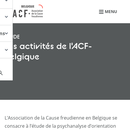
Retourner à l'accueil
MENU
ons
ETUDE
Les activités de l'ACF-
Belgique
L’Association de la Cause freudienne en Belgique se
consacre à l’étude de la psychanalyse d’orientation