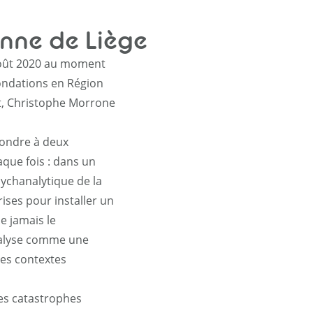
enne de Liège
 août 2020 au moment
nondations en Région
nt, Christophe Morrone
pondre à deux
que fois : dans un
sychanalytique de la
rises pour installer un
e jamais le
nalyse comme une
des contextes
 les catastrophes