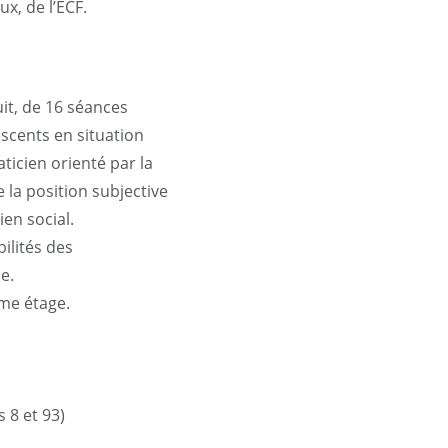
x, de l’ECF.
it, de 16 séances
scents en situation
ticien orienté par la
la position subjective
ien social.
ilités des
ne.
ème étage.
 8 et 93)