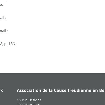
e.
il :
ail :
8, p. 186.
ux
Association de la Cause freudienne en Be
16, rue Defacqz
1000 Bruxelles