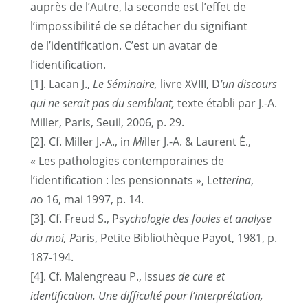
auprès de l’Autre, la seconde est l’effet de
l’impossibilité de se détacher du signifiant
de l’identification. C’est un avatar de
l’identification.
[
1
]. Lacan J.,
Le Séminaire,
livre XVIII, D
’un discours
qui ne serait pas du semblant,
texte établi par J.-A.
Miller, Paris, Seuil, 2006, p. 29.
[
2
]. Cf. Miller J.-A., in
Mi
ller J.-A. & Laurent É.,
« Les pathologies contemporaines de
l’identification : les pensionnats », Let
terina
,
n
o 16, mai 1997, p. 14.
[
3
]. Cf. Freud S., Psy
chologie des foules et analyse
du moi, P
aris, Petite Bibliothèque Payot, 1981, p.
187-194.
[
4
]. Cf. Malengreau P., Issu
es de cure et
identification. Une difficulté pour l’interprétation,