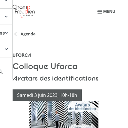
Retourner à l'accueil
MENU
ons
Agenda
UFORCA
Colloque Uforca
Avatars des identifications
Samedi 3 juin 2023, 10h-18h