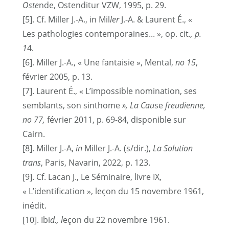
Oste
nde, Ostenditur VZW, 1995, p. 29.
[
5
]. Cf. Miller J.-A., in Mil
ler
J.-A. & Laurent É., «
Les pathologies contemporaines... », op. cit
., p.
1
4.
[
6
]. Miller J.-A., « Une fantaisie », Mental,
no 15
,
février 2005, p. 13.
[
7
]. Laurent É., « L’impossible nomination, ses
semblants, son sinthome
», La Cau
se
freudienne,
no 77,
février 2011, p. 69-84, disponible sur
Cairn.
[
8
]. Miller J.-A,
in
Miller J.-A. (s/dir.),
La Solution
trans
, Paris, Navarin, 2022, p. 123.
[
9
]. Cf. Lacan J., Le Séminaire, livre IX,
« L’identification », leçon du 15 novembre 1961,
inédit.
[
10
]. Ibi
d., l
eçon du 22 novembre 1961.