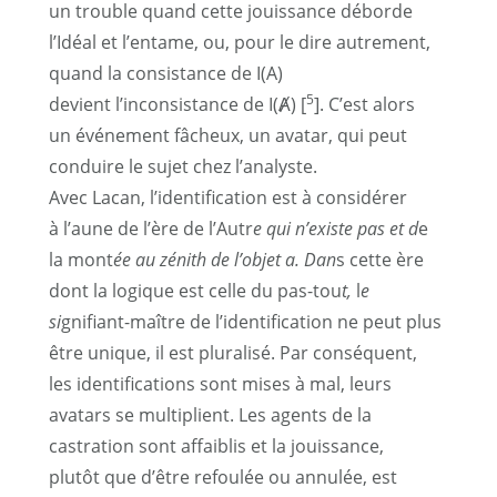
un trouble quand cette jouissance déborde
l’Idéal et l’entame, ou, pour le dire autrement,
quand la consistance de I(A)
5
devient l’inconsistance de I(Ⱥ) [
]. C’est alors
un événement fâcheux, un avatar, qui peut
conduire le sujet chez l’analyste.
Avec Lacan, l’identification est à considérer
à l’aune de l’ère de l’Autr
e qui n’existe pas et d
e
la mont
ée au zénith de l’objet a. Dan
s cette ère
dont la logique est celle du pas-tou
t,
l
e
si
gnifiant-maître de l’identification ne peut plus
être unique, il est pluralisé. Par conséquent,
les identifications sont mises à mal, leurs
avatars se multiplient. Les agents de la
castration sont affaiblis et la jouissance,
plutôt que d’être refoulée ou annulée, est