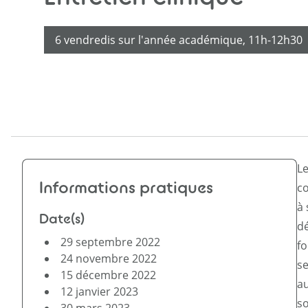
Courtil en ligneS
6 vendredis sur l'année académique, 11h-12h30
Lacan Web TV
Radio Lacan
Le
Informations pratiques
co
à 
Date(s)
dé
29 septembre 2022
fo
24 novembre 2022
se
15 décembre 2022
au
12 janvier 2023
so