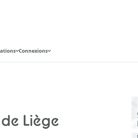
iations
Connexions
 de Liège