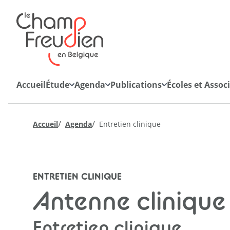
Retourner à l'accueil
Accueil
Étude
Agenda
Publications
Écoles et Assoc
/
/
Accueil
Agenda
Entretien clinique
La cause du désir
Quarto
ENTRETIEN CLINIQUE
Antenne clinique
Hebdo-blog
Entretien clinique