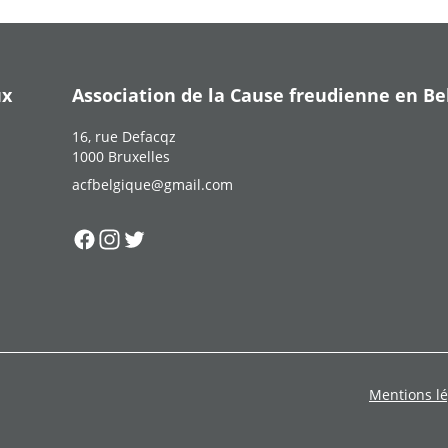
ux
Association de la Cause freudienne en Be
16, rue Defacqz
1000 Bruxelles
acfbelgique@gmail.com
Suivez-nous sur
Suivez-nous sur
Suivez-nous sur
Facebook
Instagram
Twitter
Mentions lé