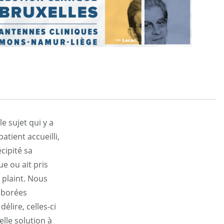
e sujet qui y a
tient accueilli,
écipité sa
ue ou ait pris
 plaint. Nous
laborées
élire, celles-ci
elle solution à