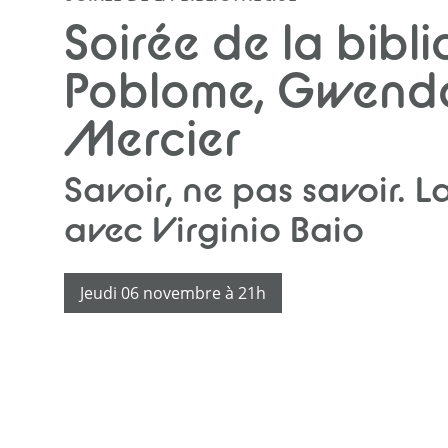
Courtil en ligneS
Soirée de la bib
Poblome, Gwendol
Lacan Web TV
Radio Lacan
Mercier
Savoir, ne pas savoir. L
avec Virginio Baio
Jeudi 06 novembre à 21h