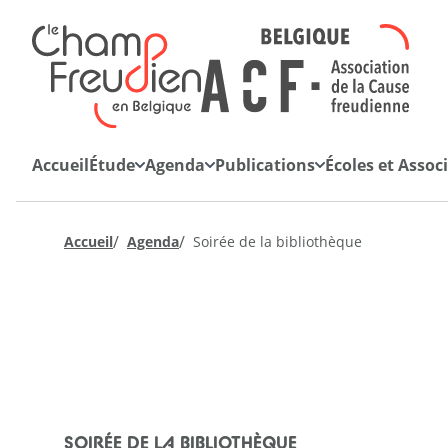
Retourner à l'accueil
Accueil
Étude
Agenda
Publications
Écoles et Assoc
/
/
Accueil
Agenda
Soirée de la bibliothèque
La cause du désir
Quarto
Hebdo-blog
SOIRÉE DE LA BIBLIOTHÈQUE