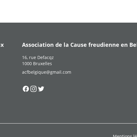
ux
Association de la Cause freudienne en Be
16, rue Defacqz
1000 Bruxelles
acfbelgique@gmail.com
Suivez-nous sur
Suivez-nous sur
Suivez-nous sur
Facebook
Instagram
Twitter
Mentions lé