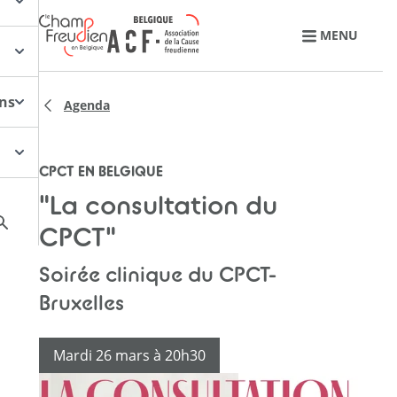
Retourner à l'accueil
MENU
ons
Agenda
CPCT EN BELGIQUE
"La consultation du
CPCT"
Soirée clinique du CPCT-
Bruxelles
Mardi 26 mars à 20h30