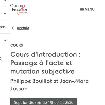
Retourner à l'accueil
MENU
ons
Agenda
COURS
Cours d'introduction :
Passage à l'acte et
mutation subjective
Philippe Bouillot et Jean-Marc
Josson
Sept lundis soir de 19h00 à 20h30