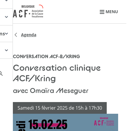
Retourner à l'accueil
MENU
ons
Agenda
CONVERSATION ACF-B/KRING
Conversation clinique
ACF/Kring
avec Omaïra Meseguer
Samedi 15 février 2025 de 15h à 17h30