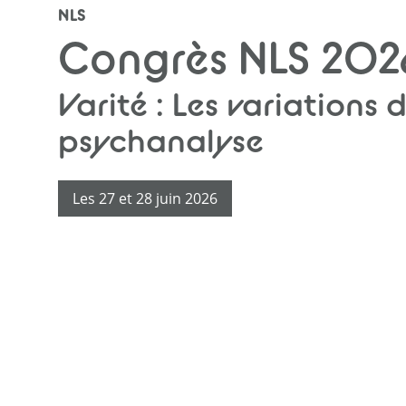
Courtil en ligneS
NLS
Congrès NLS 202
Lacan Web TV
Varité : Les variations d
Radio Lacan
psychanalyse
Les 27 et 28 juin 2026