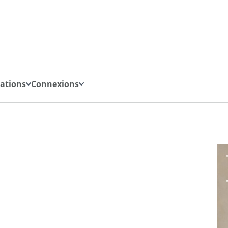
iations
Connexions