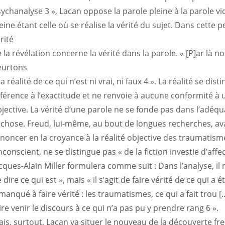
ychanalyse 3 », Lacan oppose la parole pleine à la parole vid
eine étant celle où se réalise la vérité du sujet. Dans cette p
rité
 la révélation concerne la vérité dans la parole. « [P]ar là 
eurtons
la réalité de ce qui n’est ni vrai, ni faux 4 ». La réalité se disti
férence à l’exactitude et ne renvoie à aucune conformité à u
jective. La vérité d’une parole ne se fonde pas dans l’adéq
 chose. Freud, lui-même, au bout de longues recherches, avai
noncer en la croyance à la réalité objective des traumatism
inconscient, ne se distingue pas « de la fiction investie d’affe
cques-Alain Miller formulera comme suit : Dans l’analyse, il n
 dire ce qui est », mais « il s’agit de faire vérité de ce qui a été
manqué à faire vérité : les traumatismes, ce qui a fait trou […]
ire venir le discours à ce qui n’a pas pu y prendre rang 6 ».
is, surtout, Lacan va situer le nouveau de la découverte f