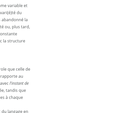
omme variable et
 vari(é)té du
is abandonné la
té ou, plus tard,
constante
ec la structure
ole que celle de
e rapporte au
 avec
l’instant de
ée, tandis que
ères à chaque
t du langage en