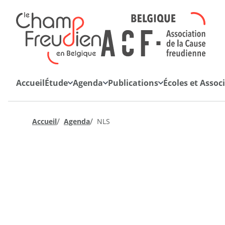
Retourner à l'accueil
Accueil
Étude
Agenda
Publications
Écoles et Assoc
/
/
Accueil
Agenda
NLS
La cause du désir
Quarto
Hebdo-blog