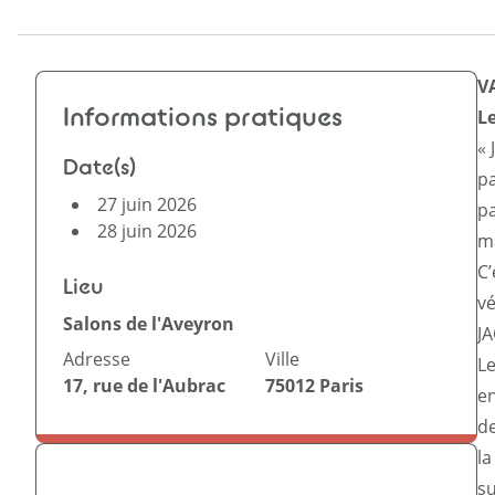
V
Informations pratiques
Le
« 
Date(s)
pa
27 juin 2026
pa
28 juin 2026
ma
C’
Lieu
vé
Salons de l'Aveyron
J
Adresse
Ville
Le
17, rue de l'Aubrac
75012
Paris
e
d
la
su