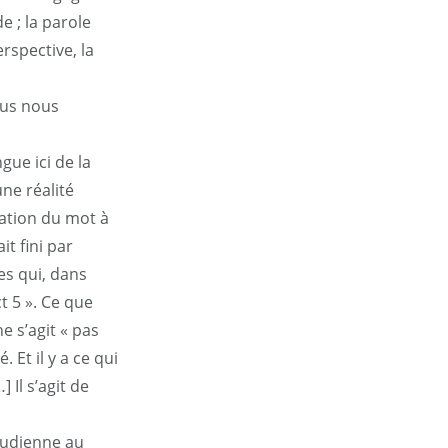
e ; la parole
erspective, la
nous nous
ngue ici de la
ne réalité
uation du mot à
t fini par
es qui, dans
ct 5 ». Ce que
e s’agit « pas
. Et il y a ce qui
 Il s’agit de
reudienne au