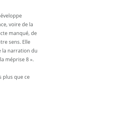
 développe
e, voire de la
l’acte manqué, de
tre sens. Elle
la narration du
 la méprise 8 ».
rs plus que ce