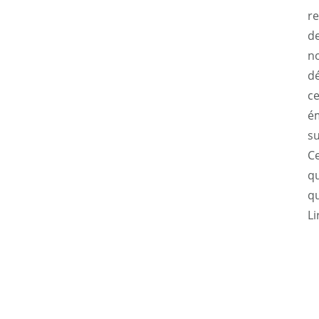
r
de
no
dé
ce
ém
su
C
qu
qu
Li