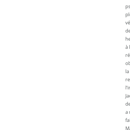
ps
pl
vé
de
h
à 
ré
ob
la
re
l’
Ja
de
a 
fa
Ma