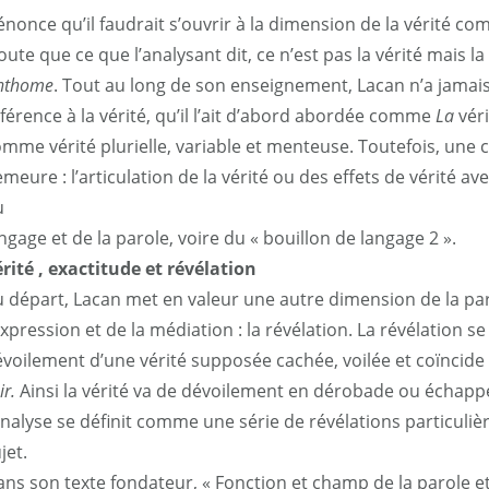
 énonce qu’il faudrait s’ouvrir à la dimension de la vérité c
oute que ce que l’analysant dit, ce n’est pas la vérité mais la
inthome
. Tout au long de son enseignement, Lacan n’a jama
férence à la vérité, qu’il l’ait d’abord abordée comme
La
véri
mme vérité plurielle, variable et menteuse. Toutefois, une 
meure : l’articulation de la vérité ou des effets de vérité av
u
ngage et de la parole, voire du « bouillon de langage 2 ».
rité , exactitude et révélation
 départ, Lacan met en valeur une autre dimension de la par
expression et de la médiation : la révélation. La révélation s
voilement d’une vérité supposée cachée, voilée et coïncide
ir.
Ainsi la vérité va de dévoilement en dérobade ou échapp
analyse se définit comme une série de révélations particuli
jet.
ns son texte fondateur, « Fonction et champ de la parole e