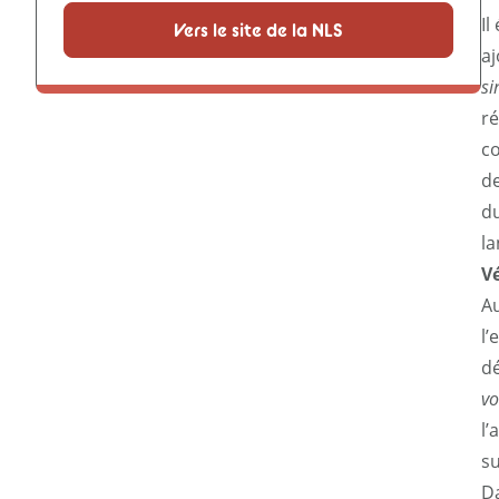
Il
Vers le site de la NLS
aj
s
ré
co
de
d
la
Vé
Au
l’
dé
vo
l’
su
Da