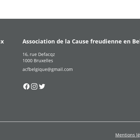
ux
Association de la Cause freudienne en Be
16, rue Defacqz
1000 Bruxelles
acfbelgique@gmail.com
Suivez-nous sur
Suivez-nous sur
Suivez-nous sur
Facebook
Instagram
Twitter
Mentions lé