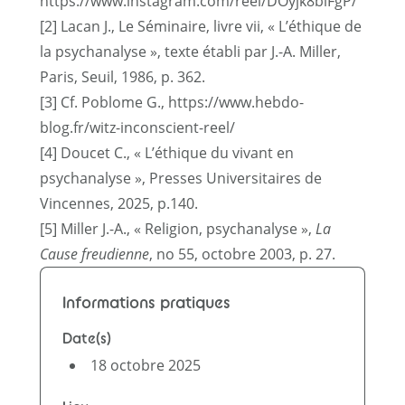
https://www.instagram.com/reel/DOyjk8biFgP/
[2]
Lacan J., Le Séminaire, livre vii, « L’éthique de
la psychanalyse », texte établi par J.-A. Miller,
Paris, Seuil, 1986, p. 362.
[3]
Cf. Poblome G.,
https://www.hebdo-
blog.fr/witz-inconscient-reel/
[4]
Doucet C., « L’éthique du vivant en
psychanalyse », Presses Universitaires de
Vincennes, 2025, p.140.
[5]
Miller J.-A., « Religion, psychanalyse »,
La
Cause freudienne
, no 55, octobre 2003, p. 27.
Informations pratiques
Date(s)
18 octobre 2025